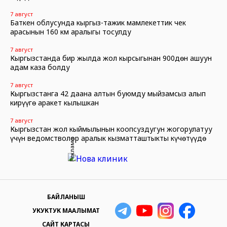
7 август
Баткен облусунда кыргыз-тажик мамлекеттик чек
арасынын 160 км аралыгы тосулду
7 август
Кыргызстанда бир жылда жол кырсыгынан 900дөн ашуун
адам каза болду
7 август
Кыргызстанга 42 даана алтын буюмду мыйзамсыз алып
кирүүгө аракет кылышкан
7 август
Кыргызстан жол кыймылынын коопсуздугун жогорулатуу
үчүн ведомстволор аралык кызматташтыкты күчөтүүдө
Реклама
БАЙЛАНЫШ
УКУКТУК МААЛЫМАТ
САЙТ КАРТАСЫ