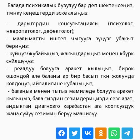
Балада психикалык бузулуу бар деп шектенсеңиз,
төмөнкү кеңештерди эске алыңыз:
- дарыгердин консультациясы (психолог,
невропатолог, дефектолог);
- маалыматты иштеп чыгууга өзүңүзгө убакыт
бериңиз;
- күйөөңүз/жубайыңыз, жакындарыңыз менен көбүрөөк
сүйлөшүңүз;
- реалдуу болууга аракет кылыңыз, бирок
ошондой эле баланы ар бир басып өткөн жолунда
колдоңуз, ийгилигине кубаныңыз;
- балаңыз менен тыгыз мамиледе болууга аракет
кылыңыз, бала сиздин сезимдериңизди сезе алат,
андыктан диагнозго карабастан ага коопсуздук
жана сүйүү сезимин берүү маанилүү.