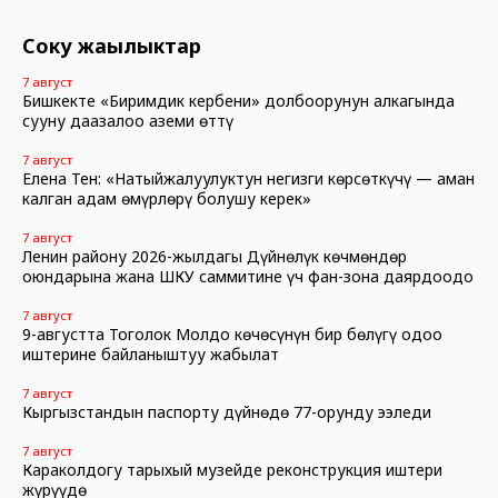
Соңку жаңылыктар
7 август
Бишкекте «Биримдик кербени» долбоорунун алкагында
сууну даңазалоо аземи өттү
7 август
Елена Тен: «Натыйжалуулуктун негизги көрсөткүчү — аман
калган адам өмүрлөрү болушу керек»
7 август
Ленин району 2026-жылдагы Дүйнөлүк көчмөндөр
оюндарына жана ШКУ саммитине үч фан-зона даярдоодо
7 август
9-августта Тоголок Молдо көчөсүнүн бир бөлүгү оңдоо
иштерине байланыштуу жабылат
7 август
Кыргызстандын паспорту дүйнөдө 77-орунду ээледи
7 август
Караколдогу тарыхый музейде реконструкция иштери
жүрүүдө