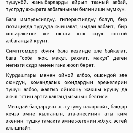
түшүнбөй, жаныбарларды айрып тааный албай,
түстөрдү ажырата албаганынан билиниши мүмкүн.
Бала импульсивдүү, гиперактивдүү болуп, бир
позицияда турууда кыйналат, чыдай албайт, бир
иш-аракетке же оюнга көпкө көңүл топтой
албагандай көрүнөт.
Симптомдор көбүнчө бала кезинде эле байкалат,
бала "ооба, жок, макул, рахмат, макул" деген
негизги сөздөр менен гана жооп берет.
Курдаштары менен ойной албоо, ошондой эле
оюндун, командалык оюндардын эрежелерин
түшүнө албоо, жалгыз ойноону жакшы көрүшү да
акыл-эстин артта калгандыгынын белгиси.
Мындай балдардын эс-тутуму начарлайт, балдар
кечээ эмне кылганын, ата-энесинин аты ким
экенин, түшкү тамакта эмне жегенин ж.б.у.с. эстей
алышпайт.