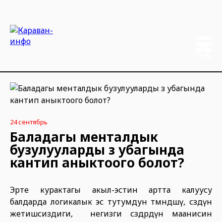
24 сентябрь
Баладагы менталдык
бузулууларды өз убагында
кантип аныктоого болот?
Эрте курактагы акыл-эстин артта калуусу
балдарда логикалык эс тутумдун төмөндөшү, сөздүн
жетишсиздиги, негизги сөздөрдүн маанисин