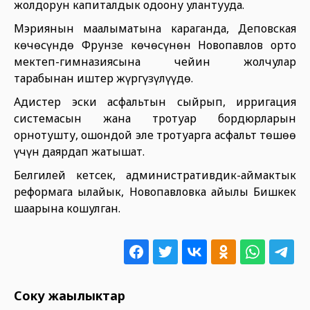
жолдорун капиталдык оңдоону улантууда.
Мэриянын маалыматына караганда, Деповская
көчөсүндө Фрунзе көчөсүнөн Новопавлов орто
мектеп-гимназиясына чейин жолчулар
тарабынан иштер жүргүзүлүүдө.
Адистер эски асфальтын сыйрып, ирригация
системасын жана тротуар бордюрларын
орнотушту, ошондой эле тротуарга асфальт төшөө
үчүн даярдап жатышат.
Белгилей кетсек, административдик-аймактык
реформага ылайык, Новопавловка айылы Бишкек
шаарына кошулган.
Соңку жаңылыктар