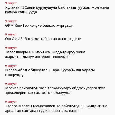
9 август
Куланак ГЭСинин курулушуна байланыштуу жаңы жол жана
көпүрө салынууда
9 август
ӨКМ Көл-Төр көлүнө байкоо жүргүздү
9 август
Ош ОИИБ: Өзгөндө табылган жансыз дене
9 август
Талас шаарынын мэри жашылдандыруу жана
жарыктандыруу иштерин текшерди
9 август
Жалал-Абад облусунда «Кара-Куурай» иш-чарасы
өткөрүлдү
9 август
Москва районунун жол тескөөчүлөрү айдоочуларга жол
эрежелерин так сактоого чакырууда
9 август
Төрага Марлен Маматалиев Тоң районунун 90 жылдыгына
арналган салтанаттуу иш-чарага катышты