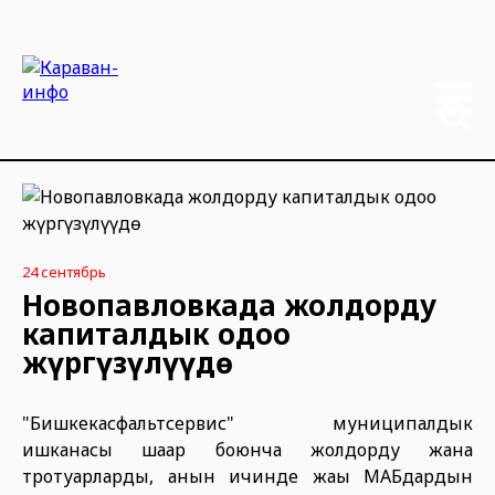
24 сентябрь
Новопавловкада жолдорду
капиталдык оңдоо
жүргүзүлүүдө
"Бишкекасфальтсервис" муниципалдык
ишканасы шаар боюнча жолдорду жана
тротуарларды, анын ичинде жаңы МАБдардын