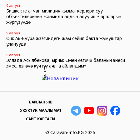
9 август
Бишкекте атчан милиция кызматкерлери суу
объектилеринин жанында алдын алуу иш-чараларын
жүргүзүүдө
9 август
Ош: Ак-Буура жээгиндеги жаңы сейил бакта жумуштар
уланууда
9 август
Эллада Асылбекова, ырчы: «Мен өзгөчө баланын энеси
эмес, өзгөчө күчтүү аялга айландым»
Реклама
БАЙЛАНЫШ
УКУКТУК МААЛЫМАТ
САЙТ КАРТАСЫ
© Caravan-Info.KG 2026