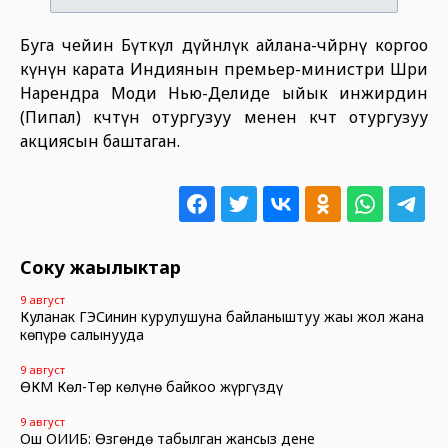
Буга чейин Бүткүл дүйнөлүк айлана-чөйрөнү коргоо
күнүнө карата Индиянын премьер-министри Шри
Нарендра Моди Нью-Делиде ыйык инжирдин
(Пипал) көчөтүн отургузуу менен көчөт отургузуу
акциясын баштаган.
Соңку жаңылыктар
9 август
Куланак ГЭСинин курулушуна байланыштуу жаңы жол жана
көпүрө салынууда
9 август
ӨКМ Көл-Төр көлүнө байкоо жүргүздү
9 август
Ош ОИИБ: Өзгөндө табылган жансыз дене