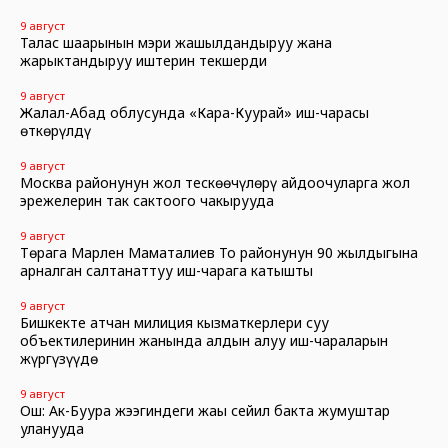
9 август
Талас шаарынын мэри жашылдандыруу жана
жарыктандыруу иштерин текшерди
9 август
Жалал-Абад облусунда «Кара-Куурай» иш-чарасы
өткөрүлдү
9 август
Москва районунун жол тескөөчүлөрү айдоочуларга жол
эрежелерин так сактоого чакырууда
9 август
Төрага Марлен Маматалиев Тоң районунун 90 жылдыгына
арналган салтанаттуу иш-чарага катышты
9 август
Бишкекте атчан милиция кызматкерлери суу
объектилеринин жанында алдын алуу иш-чараларын
жүргүзүүдө
9 август
Ош: Ак-Буура жээгиндеги жаңы сейил бакта жумуштар
уланууда