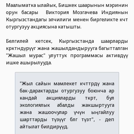
Маалыматка ылайык, Бишкек шаарынын мэринин
орун басары Виктория Мозгачева Индиянын
Кыргызстандагы элчилиги менен биргеликте көчөт
отургузуу акциясына катышты.
Белгилей кетсек, Кыргызстанда шаарларды
көрктөндүрүүгө жана жашылдандырууга багытталган
"Жашыл мурас" улуттук программасы активдүү
ишке ашырылууда.
"Жыл сайын мамлекет көчөттөрдү жана
бак-дарактарды отургузуу боюнча ар
кандай акцияларды өткөрөт, бул
экологиялык абалды жакшыртууга
жана жашоочулар үчүн ыңгайлуу
шарттарды түзүүгө өбөлгө түзөт", - деп
айтылат билдирүүдө.