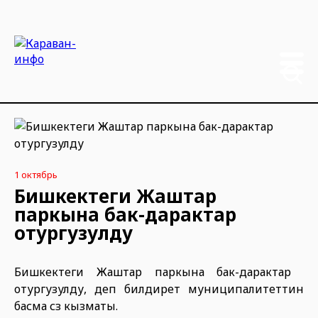
1 октябрь
Бишкектеги Жаштар
паркына бак-дарактар ​​
отургузулду
Бишкектеги Жаштар паркына бак-дарактар ​​
отургузулду, деп билдирет муниципалитеттин
басма сөз кызматы.