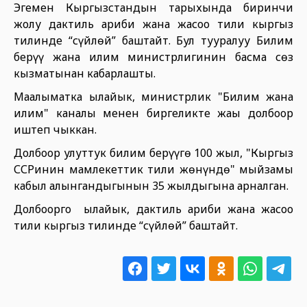
Эгемен Кыргызстандын тарыхында биринчи
жолу дактиль ариби жана жаңсоо тили кыргыз
тилинде “сүйлөй” баштайт. Бул тууралуу Билим
берүү жана илим министрлигинин басма сөз
кызматынан кабарлашты.
Маалыматка ылайык, министрлик "Билим жана
илим" каналы менен биргеликте жаңы долбоор
иштеп чыккан.
Долбоор улуттук билим берүүгө 100 жыл, "Кыргыз
ССРинин мамлекеттик тили жөнүндө" мыйзамы
кабыл алынгандыгынын 35 жылдыгына арналган.
Долбоорго ылайык, дактиль ариби жана жаңсоо
тили кыргыз тилинде “сүйлөй” баштайт.