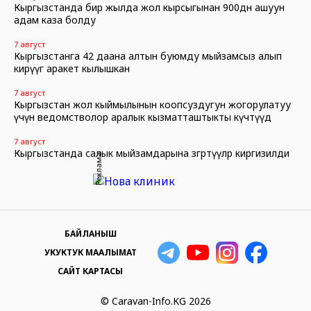
Кыргызстанда бир жылда жол кырсыгынан 900дөн ашуун
адам каза болду
7 август
Кыргызстанга 42 даана алтын буюмду мыйзамсыз алып
кирүүгө аракет кылышкан
7 август
Кыргызстан жол кыймылынын коопсуздугун жогорулатуу
үчүн ведомстволор аралык кызматташтыкты күчөтүүдө
7 август
Кыргызстанда салык мыйзамдарына өзгөртүүлөр киргизилди
Реклама
БАЙЛАНЫШ
УКУКТУК МААЛЫМАТ
САЙТ КАРТАСЫ
© Caravan-Info.KG 2026