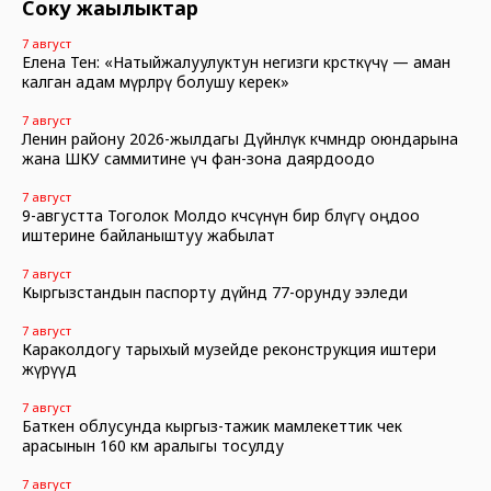
Соңку жаңылыктар
7 август
Елена Тен: «Натыйжалуулуктун негизги көрсөткүчү — аман
калган адам өмүрлөрү болушу керек»
7 август
Ленин району 2026-жылдагы Дүйнөлүк көчмөндөр оюндарына
жана ШКУ саммитине үч фан-зона даярдоодо
7 август
9-августта Тоголок Молдо көчөсүнүн бир бөлүгү оңдоо
иштерине байланыштуу жабылат
7 август
Кыргызстандын паспорту дүйнөдө 77-орунду ээледи
7 август
Караколдогу тарыхый музейде реконструкция иштери
жүрүүдө
7 август
Баткен облусунда кыргыз-тажик мамлекеттик чек
арасынын 160 км аралыгы тосулду
7 август