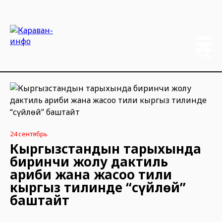
24 сентябрь
Кыргызстандын тарыхында
биринчи жолу дактиль
ариби жана жаңсоо тили
кыргыз тилинде “сүйлөй”
баштайт