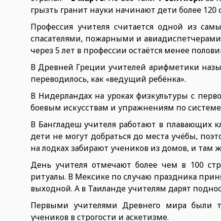
грызть гранит науки начинают дети более 120 
Профессия учителя считается одной из самы
спасателями, пожарными и авиадиспетчерами. 
через 5 лет в профессии остаётся менее полови
В Древней Греции учителей арифметики называ
переводилось, как «ведущий ребёнка».
В Нидерландах на уроках физкультуры с первог
боевым искусствам и упражнениям по системе
В Бангладеш учителя работают в плавающих кл
дети не могут добраться до места учёбы, по
на лодках забирают учеников из домов, и там ж
День учителя отмечают более чем в 100 ст
ритуалы. В Мексике по случаю праздника при
выходной. А в Таиланде учителям дарят поднос
Первыми учителями Древнего мира были т
учеников в строгости и аскетизме.