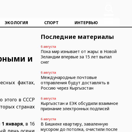
ЭКОЛОГИЯ
СПОРТ
ИНТЕРВЬЮ
Последние материалы
6 августа
Пока мир изнывает от жары: в Новой
арными и
Зеландии впервые за 15 лет выпал
снег
6 августа
Международные почтовые
есных фактах,
отправления будут доставлять в
Россию через Кыргызстан
6 августа
о этого в СССР
Кыргызстан и ЕЭК обсудили взаимное
оторых странах
признание электронных подписей
6 августа
я
1 января
, в 16
В Бишкеке квартиру, заваленную
мусором до потолка, очистили после
вый день осени