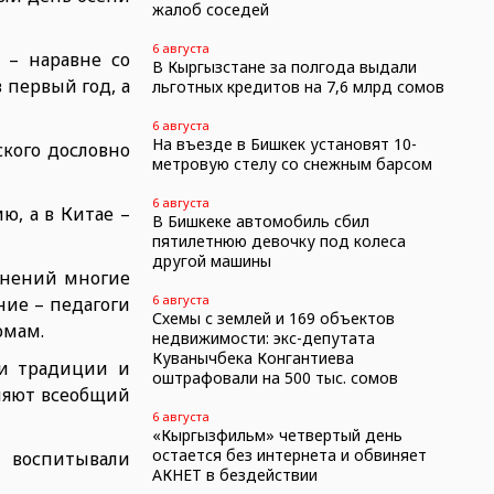
жалоб соседей
6 августа
 – наравне со
В Кыргызстане за полгода выдали
 первый год, а
льготных кредитов на 7,6 млрд сомов
6 августа
На въезде в Бишкек установят 10-
ского дословно
метровую стелу со снежным барсом
6 августа
ю, а в Китае –
В Бишкеке автомобиль сбил
пятилетнюю девочку под колеса
другой машины
однений многие
6 августа
ние – педагоги
Схемы с землей и 169 объектов
омам.
недвижимости: экс-депутата
Куванычбека Конгантиева
ои традиции и
оштрафовали на 500 тыс. сомов
вляют всеобщий
6 августа
«Кыргызфильм» четвертый день
остается без интернета и обвиняет
 воспитывали
АКНЕТ в бездействии