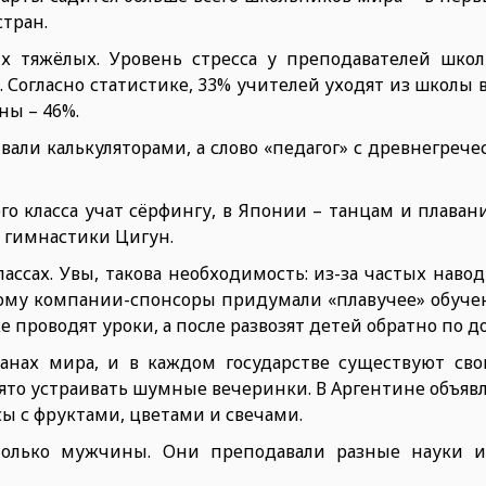
стран.
х тяжёлых. Уровень стресса у преподавателей школ
Согласно статистике, 33% учителей уходят из школы в
ны – 46%.
ли калькуляторами, а слово «педагог» с древнегрече
о класса учат сёрфингу, в Японии – танцам и плавани
 гимнастики Цигун.
ассах. Увы, такова необходимость: из-за частых нав
этому компании-спонсоры придумали «плавучее» обуче
е проводят уроки, а после развозят детей обратно по д
ранах мира, и в каждом государстве существуют св
нято устраивать шумные вечеринки. В Аргентине объя
ы с фруктами, цветами и свечами.
олько мужчины. Они преподавали разные науки и