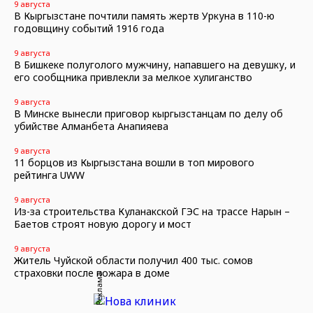
9 августа
В Кыргызстане почтили память жертв Уркуна в 110-ю
годовщину событий 1916 года
9 августа
В Бишкеке полуголого мужчину, напавшего на девушку, и
его сообщника привлекли за мелкое хулиганство
9 августа
В Минске вынесли приговор кыргызстанцам по делу об
убийстве Алманбета Анапияева
9 августа
11 борцов из Кыргызстана вошли в топ мирового
рейтинга UWW
9 августа
Из-за строительства Куланакской ГЭС на трассе Нарын –
Баетов строят новую дорогу и мост
9 августа
Житель Чуйской области получил 400 тыс. сомов
страховки после пожара в доме
Реклама