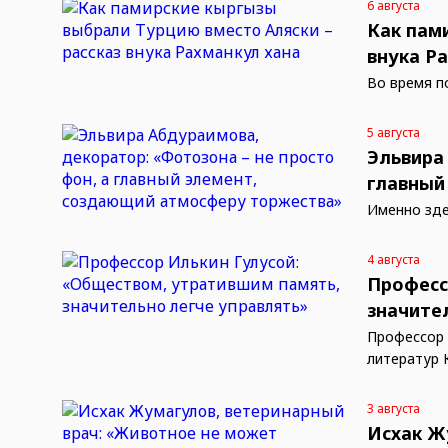
6 августа
Как пам
внука Р
Во время п
5 августа
Эльвира
главный
Именно зде
4 августа
Професс
значите
Профессор 
литератур 
3 августа
Исхак Ж