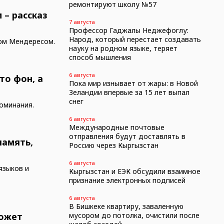
ремонтируют школу №57
 – рассказ
7 августа
Профессор Гаджалы Неджефоглу:
Народ, который перестает создавать
ном Мендересом.
науку на родном языке, теряет
способ мышления
6 августа
то фон, а
Пока мир изнывает от жары: в Новой
Зеландии впервые за 15 лет выпал
снег
оминания.
6 августа
Международные почтовые
отправления будут доставлять в
память,
Россию через Кыргызстан
6 августа
языков и
Кыргызстан и ЕЭК обсудили взаимное
признание электронных подписей
6 августа
В Бишкеке квартиру, заваленную
может
мусором до потолка, очистили после