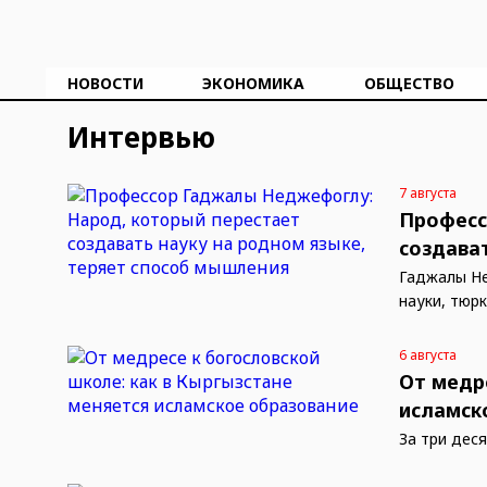
НОВОСТИ
ЭКОНОМИКА
ОБЩЕСТВО
Интервью
7 августа
Професс
создава
Гаджалы Не
науки, тюр
6 августа
От медр
исламск
За три дес