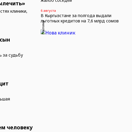
жалоб соседей
вылечить»
тях клиники,
6 августа
В Кыргызстане за полгода выдали
льготных кредитов на 7,6 млрд сомов
Реклама
 сын
ь за судьбу
щит
льшая
ем человеку