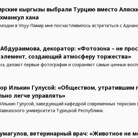
ирские кыргызы выбрали Турцию вместо Аляски
ахманкул хана
оездки в Улуу-Памир мне посчастливилось встретиться с Адна
 Абдураимова, декоратор: «Фотозона – не прос
 элемент, создающий атмосферу торжества»
сь делают первые фотографии и сохраняют самые ценные восп
ор Илькин Гулусой: «Обществом, утратившим 
льно легче управлять»
Илькин Гулусой, заведующий кафедрой современных тюркских 
Кавказского университета Турецкой Республики.
умагулов, ветеринарный врач: «Животное не 