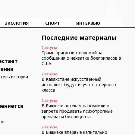
ЭКОЛОГИЯ
СПОРТ
ИНТЕРВЬЮ
Последние материалы
7 августа
Трамп пригрозил тюрьмой за
сообщения о нехватке боеприпасов в
естает
США
ления
7 августа
атель истории
В Казахстане искусственный
интеллект будут изучать с первого
класса
7 августа
меняется
В Бишкеке аптекам напомнили о
запрете продавать психотропные
препараты без рецепта
но.
7 августа
В Бишкеке впервые капитально