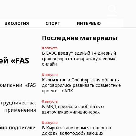
ЭКОЛОГИЯ
СПОРТ
ИНТЕРВЬЮ
Последние материалы
8 августа
В ЕАЭС введут единый 14-дневный
ей «FAS
срок возврата товаров, купленных
онлайн
8 августа
Кыргызстан и Оренбургская область
компании «FAS
договорились развивать совместные
проекты в АПК
8 августа
рудничества,
В МВД призвали сообщать о
м применения
взяточниках-милиционерах
8 августа
кайр подписали
В Кыргызстане повысят налог на
доходы золотодобывающих