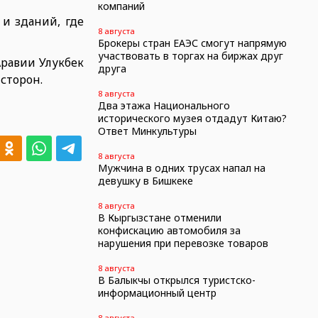
компаний
и зданий, где
8 августа
Брокеры стран ЕАЭС смогут напрямую
участвовать в торгах на биржах друг
Аравии Улукбек
друга
сторон.
8 августа
Два этажа Национального
исторического музея отдадут Китаю?
Ответ Минкультуры
8 августа
Мужчина в одних трусах напал на
девушку в Бишкеке
8 августа
В Кыргызстане отменили
конфискацию автомобиля за
нарушения при перевозке товаров
8 августа
В Балыкчы открылся туристско-
информационный центр
8 августа