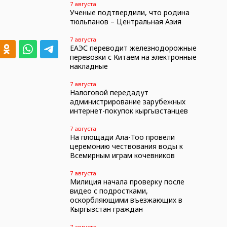
7 августа
Ученые подтвердили, что родина
тюльпанов – Центральная Азия
7 августа
ЕАЭС переводит железнодорожные
перевозки с Китаем на электронные
накладные
7 августа
Налоговой передадут
администрирование зарубежных
интернет-покупок кыргызстанцев
7 августа
На площади Ала-Тоо провели
церемонию чествования воды к
Всемирным играм кочевников
7 августа
Милиция начала проверку после
видео с подростками,
оскорбляющими въезжающих в
Кыргызстан граждан
7 августа