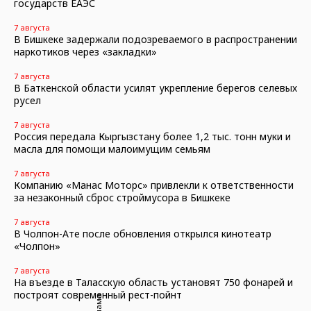
государств ЕАЭС
7 августа
В Бишкеке задержали подозреваемого в распространении
наркотиков через «закладки»
7 августа
В Баткенской области усилят укрепление берегов селевых
русел
7 августа
Россия передала Кыргызстану более 1,2 тыс. тонн муки и
масла для помощи малоимущим семьям
7 августа
Компанию «Манас Моторс» привлекли к ответственности
за незаконный сброс строймусора в Бишкеке
7 августа
В Чолпон-Ате после обновления открылся кинотеатр
«Чолпон»
7 августа
На въезде в Таласскую область установят 750 фонарей и
построят современный рест-пойнт
Реклама