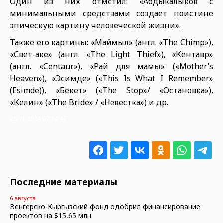
Один из них отметил: «Абдыкалыков с
минимальными средствами создает поистине
эпическую картину человеческой жизни».
Также его картины: «Маймыл» (англ.
«The Chimp»
),
«Свет-аке» (англ.
«The Light Thief»
), «Кентавр»
(англ.
«Centaur»
), «Рай для мамы» («Mother’s
Heaven»), «Эсимде» («This Is What I Remember»
(Esimde)), «Бекет» («The Stop»/ «Остановка»),
«Келин» («The Bride» / «Невестка») и др.
28.11.2024 07:14:47
Последние материалы
6 августа
Венгерско-Кыргызский фонд одобрил финансирование
проектов на $15,65 млн