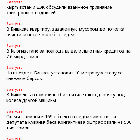
6 августа
Кыргызстан и ЕЭК обсудили взаимное признание
электронных подписей
6 августа
В Бишкеке квартиру, заваленную мусором до потолка,
очистили после жалоб соседей
6 августа
В Кыргызстане за полгода выдали льготных кредитов на
7,6 млрд сомов
6 августа
На въезде в Бишкек установят 10-метровую стелу со
снежным барсом
6 августа
В Бишкеке автомобиль сбил пятилетнюю девочку под
колеса другой машины
6 августа
Схемы с землей и 169 объектов недвижимости: экс-
депутата Куванычбека Конгантиева оштрафовали на 500
тыс. сомов
6 августа