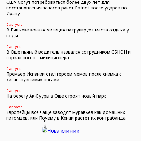
США могут потребоваться более двух лет для
восстановления запасов ракет Patriot после ударов по
Ирану
9 августа
В Бишкеке конная милиция патрулирует места отдыха у
воды
9 августа
В Оше пьяный водитель назвался сотрудником СБНОН и
сорвал погон с милиционера
9 августа
Премьер Испании стал героем мемов после снимка с
«исчезнувшими» ногами
9 августа
На берегу Ак-Бууры в Оше строят новый парк
9 августа
Европейцы все чаще заводят муравьев как домашних
питомцев, или Почему в Кении растет их контрабанда
Реклама