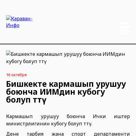
16 октября
Бишкекте кармашып урушуу
боюнча ИИМдин кубогу
болуп өттү
Кармашып урушуу боюнча Ички иштер
министрлигинин кубогу болуп өттү.
Дене тарбия жана спорт департаменти