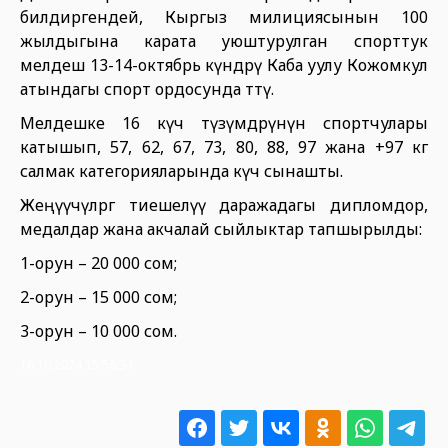
билдиргендей, Кыргыз милициясынын 100
жылдыгына карата уюштурулган спорттук
мелдеш 13-14-октябрь күндөрү Каба уулу Кожомкул
атындагы спорт ордосунда өттү.
Мелдешке 16 күч түзүмдөрүнүн спортчулары
катышып, 57, 62, 67, 73, 80, 88, 97 жана +97 кг
салмак категорияларында күч сынашты.
Жеңүүчүлөргө тиешелүү даражадагы дипломдор,
медалдар жана акчалай сыйлыктар тапшырылды:
1-орун – 20 000 сом;
2-орун – 15 000 сом;
3-орун – 10 000 сом.
16.10.2024 15:56:34