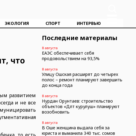
ЭКОЛОГИЯ
СПОРТ
ИНТЕРВЬЮ
Последние материалы
8 августа
ЕАЭС обеспечивает себя
т, что
продовольствием на 93,5%
8 августа
Улицу Ошская расширят до четырех
полос – ремонт планируют завершить
до конца года
ным развитием
8 августа
Нурдан Орунтаев: строительство
сегда и не все
объектов «Дөөлөт курулуш» планируют
ммуницировать
возобновить
аугментативная
8 августа
В Оше женщина выдала себя за
юриста и выманила 340 тыс. сомов
енка, то есть