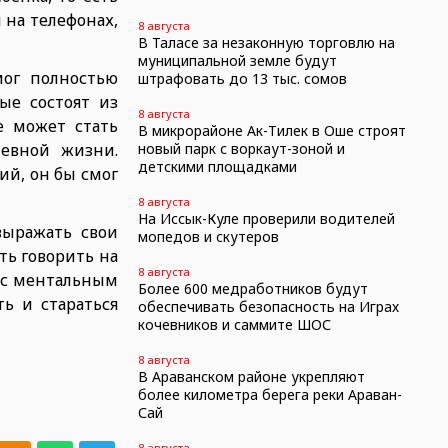
 на телефонах,
8 августа
В Таласе за незаконную торговлю на
муниципальной земле будут
мог полностью
штрафовать до 13 тыс. сомов
ые состоят из
8 августа
е может стать
В микрорайоне Ак-Тилек в Оше строят
невной жизни.
новый парк с воркаут-зоной и
детскими площадками
ий, он бы смог
8 августа
На Иссык-Куле проверили водителей
выражать свои
мопедов и скутеров
ть говорить на
8 августа
й с ментальным
Более 600 медработников будут
ь и стараться
обеспечивать безопасность на Играх
кочевников и саммите ШОС
8 августа
В Араванском районе укрепляют
более километра берега реки Араван-
Сай
8 августа