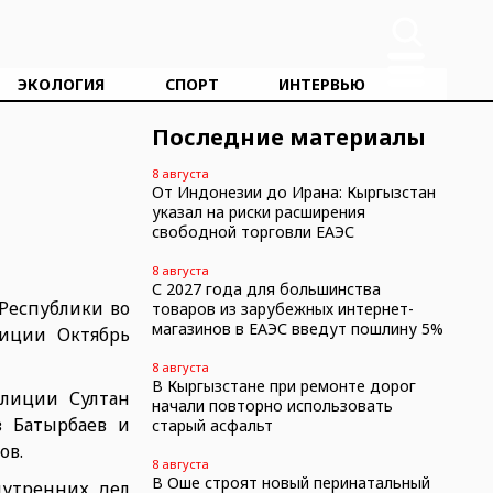
ЭКОЛОГИЯ
СПОРТ
ИНТЕРВЬЮ
Последние материалы
8 августа
От Индонезии до Ирана: Кыргызстан
указал на риски расширения
свободной торговли ЕАЭС
8 августа
С 2027 года для большинства
 Республики во
товаров из зарубежных интернет-
магазинов в ЕАЭС введут пошлину 5%
лиции Октябрь
8 августа
В Кыргызстане при ремонте дорог
илиции Султан
начали повторно использовать
 Батырбаев и
старый асфальт
ов.
8 августа
В Оше строят новый перинатальный
нутренних дел