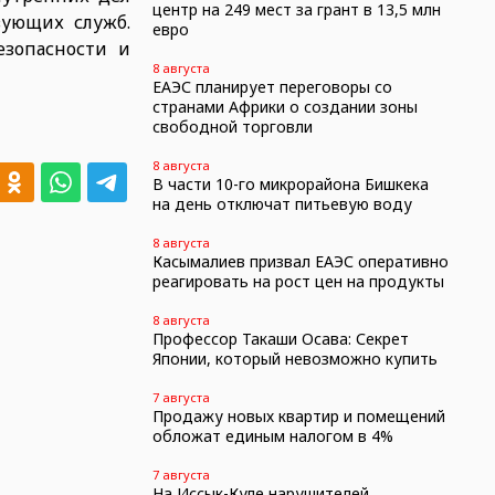
центр на 249 мест за грант в 13,5 млн
вующих служб.
евро
езопасности и
8 августа
ЕАЭС планирует переговоры со
странами Африки о создании зоны
свободной торговли
8 августа
В части 10-го микрорайона Бишкека
на день отключат питьевую воду
8 августа
Касымалиев призвал ЕАЭС оперативно
реагировать на рост цен на продукты
8 августа
Профессор Такаши Осава: Секрет
Японии, который невозможно купить
7 августа
Продажу новых квартир и помещений
обложат единым налогом в 4%
7 августа
На Иссык-Куле нарушителей