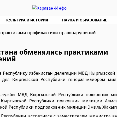
КУЛЬТУРА И ИСТОРИЯ
НАУКА И ОБРАЗОВАНИЕ
стана обменялись практиками
ений
т в Республику Узбекистан делегации МВД Кыргызской
х дел Кыргызской Республики генерал-майором ми
с-службы МВД Кыргызской Республики полковник м
 Кыргызской Республики полковник милиции Алмаз
кой Республики подполковник милиции Эмиль Жакып
 Республики встретился с заместителем министра в