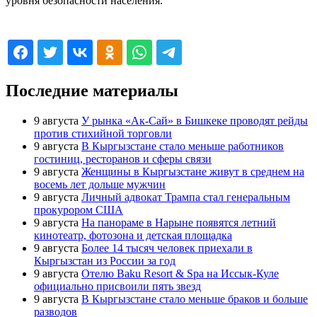
уровня безопасности населения.
30.09.2024 17:38:57
Последние материалы
9 августа
У рынка «Ак-Сай» в Бишкеке проводят рейды
против стихийной торговли
9 августа
В Кыргызстане стало меньше работников
гостиниц, ресторанов и сферы связи
9 августа
Женщины в Кыргызстане живут в среднем на
восемь лет дольше мужчин
9 августа
Личный адвокат Трампа стал генеральным
прокурором США
9 августа
На панораме в Нарыне появятся летний
кинотеатр, фотозона и детская площадка
9 августа
Более 14 тысяч человек приехали в
Кыргызстан из России за год
9 августа
Отелю Baku Resort & Spa на Иссык-Куле
официально присвоили пять звезд
9 августа
В Кыргызстане стало меньше браков и больше
разводов