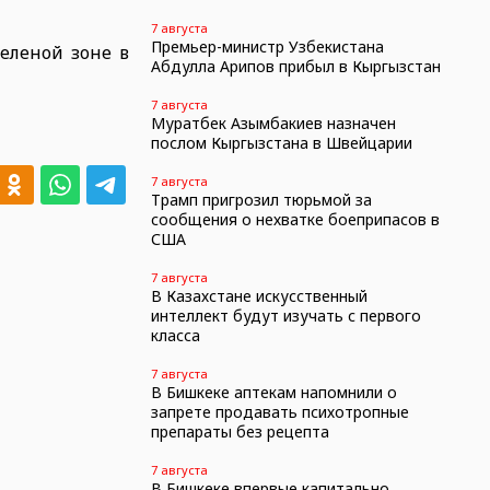
7 августа
Премьер-министр Узбекистана
еленой зоне в
Абдулла Арипов прибыл в Кыргызстан
7 августа
Муратбек Азымбакиев назначен
послом Кыргызстана в Швейцарии
7 августа
Трамп пригрозил тюрьмой за
сообщения о нехватке боеприпасов в
США
7 августа
В Казахстане искусственный
интеллект будут изучать с первого
класса
7 августа
В Бишкеке аптекам напомнили о
запрете продавать психотропные
препараты без рецепта
7 августа
В Бишкеке впервые капитально