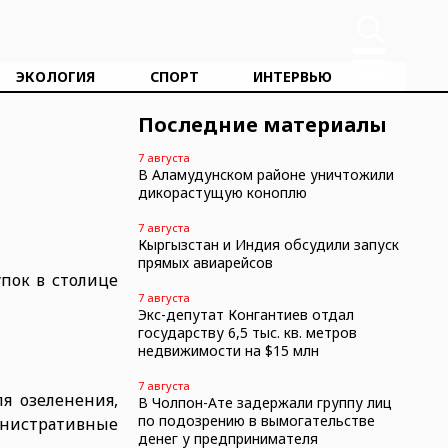
ЭКОЛОГИЯ
СПОРТ
ИНТЕРВЬЮ
Последние материалы
7 августа
В Аламудунском районе уничтожили
дикорастущую коноплю
7 августа
Кыргызстан и Индия обсудили запуск
прямых авиарейсов
пок в столице
7 августа
Экс-депутат Конгантиев отдал
государству 6,5 тыс. кв. метров
недвижимости на $15 млн
7 августа
я озеленения,
В Чолпон-Ате задержали группу лиц
по подозрению в вымогательстве
инистративные
денег у предпринимателя