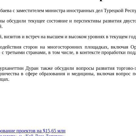
акбаева с заместителем министра иностранных дел Турецкой Ре
ы обсудили текущее состояние и перспективы развития двусто
й.
 визитов и встреч на высшем и высоком уровнях в текущем год
модействия сторон на многосторонних площадках, включая
 с третьими странами, в том числе, в контексте проработки п
Бурханеттин Дуран также обсудили вопросы развития торгово-
удничества в сфере образования и медицины, включая вопрос 
ицах.
вание проектов на $15,65 млн