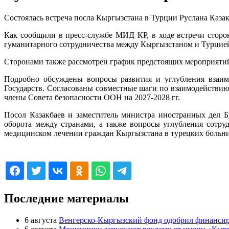
Состоялась встреча посла Кыргызстана в Турции Руслана Каз
Как сообщили в пресс-службе МИД КР, в ходе встречи сторон
гуманитарного сотрудничества между Кыргызстаном и Турцие
Сторонами также рассмотрен график предстоящих мероприятий,
Подробно обсуждены вопросы развития и углубления взаи
Государств. Согласованы совместные шаги по взаимодействию
члены Совета безопасности ООН на 2027-2028 гг.
Посол Казакбаев и заместитель министра иностранных дел 
оборота между странами, а также вопросы углубления сотр
медицинском лечении граждан Кыргызстана в турецких больн
16.09.2024 07:50:41
Последние материалы
6 августа
Венгерско-Кыргызский фонд одобрил финансиро