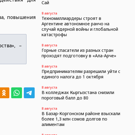
Сай
8 августа
ва, повышения
Техномиллиардеры строят в
Аргентине автономное ранчо на
случай ядерной войны и глобальной
катастрофы
ства», –
8 августа
Горные спасатели из разных стран
проходят подготовку в «Ала-Арче»
8 августа
Предпринимателям разрешили уйти с
единого налога до 1 октября
8 августа
В колледжах Кыргызстана снизили
пороговый балл до 80
8 августа
В Базар-Коргонском районе взыскали
более 1,3 млн сомов долгов по
алиментам
8 августа