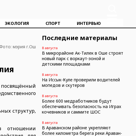
ЭКОЛОГИЯ
СПОРТ
ИНТЕРВЬЮ
Последние материалы
Фото: мэрия г.Ош
8 августа
В микрорайоне Ак-Тилек в Оше строят
новый парк с воркаут-зоной и
детскими площадками
лия
8 августа
На Иссык-Куле проверили водителей
мопедов и скутеров
», посвящённый
едомственного
8 августа
Более 600 медработников будут
обеспечивать безопасность на Играх
ных структур,
кочевников и саммите ШОС
8 августа
В Араванском районе укрепляют
в отношении
более километра берега реки Араван-
действия для