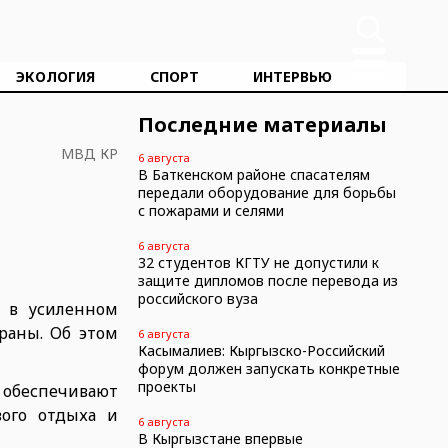
ЭКОЛОГИЯ
СПОРТ
ИНТЕРВЬЮ
Последние материалы
МВД КР
6 августа
В Баткенском районе спасателям
передали оборудование для борьбы
с пожарами и селями
6 августа
32 студентов КГТУ не допустили к
защите дипломов после перевода из
российского вуза
у в усиленном
раны. Об этом
6 августа
Касымалиев: Кыргызско-Российский
форум должен запускать конкретные
проекты
 обеспечивают
вого отдыха и
6 августа
В Кыргызстане впервые