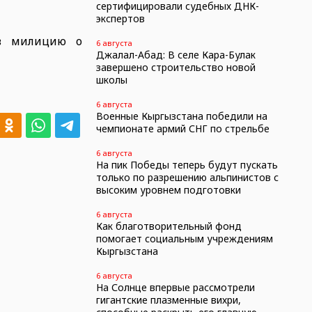
сертифицировали судебных ДНК-
экспертов
 в милицию о
6 августа
Джалал-Абад: В селе Кара-Булак
завершено строительство новой
школы
6 августа
Военные Кыргызстана победили на
чемпионате армий СНГ по стрельбе
6 августа
На пик Победы теперь будут пускать
только по разрешению альпинистов с
высоким уровнем подготовки
6 августа
Как благотворительный фонд
помогает социальным учреждениям
Кыргызстана
6 августа
На Солнце впервые рассмотрели
гигантские плазменные вихри,