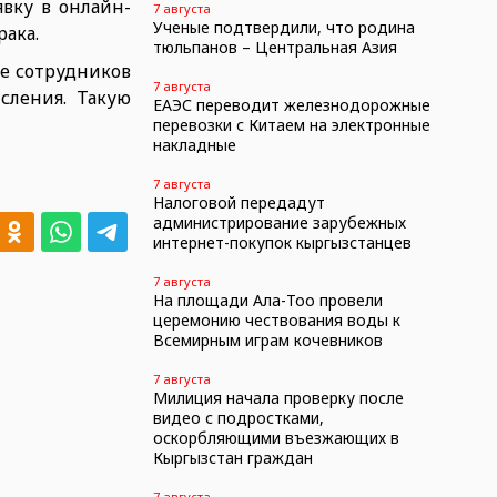
вку в онлайн-
7 августа
Ученые подтвердили, что родина
рака.
тюльпанов – Центральная Азия
те сотрудников
7 августа
сления. Такую
ЕАЭС переводит железнодорожные
перевозки с Китаем на электронные
накладные
7 августа
Налоговой передадут
администрирование зарубежных
интернет-покупок кыргызстанцев
7 августа
На площади Ала-Тоо провели
церемонию чествования воды к
Всемирным играм кочевников
7 августа
Милиция начала проверку после
видео с подростками,
оскорбляющими въезжающих в
Кыргызстан граждан
7 августа