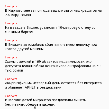
6 августа
В Кыргызстане за полгода выдали льготных кредитов на
7,6 млрд сомов
6 августа
На въезде в Бишкек установят 10-метровую стелу со
снежным барсом
6 августа
В Бишкеке автомобиль сбил пятилетнюю девочку под
колеса другой машины
6 августа
Схемы с землей и 169 объектов недвижимости: экс-
депутата Куванычбека Конгантиева оштрафовали на 500
тыс. сомов
6 августа
«Кыргызфильм» четвертый день остается без интернета
и обвиняет АКНЕТ в бездействии
6 августа
В Москве детей мигрантов предложили лишить
бесплатных обедов в школах