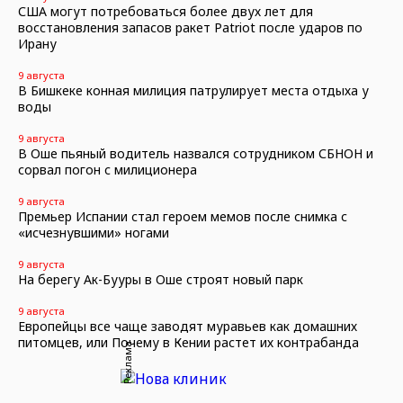
США могут потребоваться более двух лет для
восстановления запасов ракет Patriot после ударов по
Ирану
9 августа
В Бишкеке конная милиция патрулирует места отдыха у
воды
9 августа
В Оше пьяный водитель назвался сотрудником СБНОН и
сорвал погон с милиционера
9 августа
Премьер Испании стал героем мемов после снимка с
«исчезнувшими» ногами
9 августа
На берегу Ак-Бууры в Оше строят новый парк
9 августа
Европейцы все чаще заводят муравьев как домашних
питомцев, или Почему в Кении растет их контрабанда
Реклама