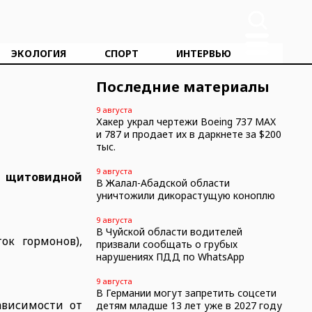
ЭКОЛОГИЯ
СПОРТ
ИНТЕРВЬЮ
Последние материалы
9 августа
Хакер украл чертежи Boeing 737 MAX
и 787 и продает их в даркнете за $200
тыс.
9 августа
х щитовидной
В Жалал-Абадской области
уничтожили дикорастущую коноплю
9 августа
В Чуйской области водителей
ок гормонов),
призвали сообщать о грубых
нарушениях ПДД по WhatsApp
9 августа
В Германии могут запретить соцсети
ависимости от
детям младше 13 лет уже в 2027 году