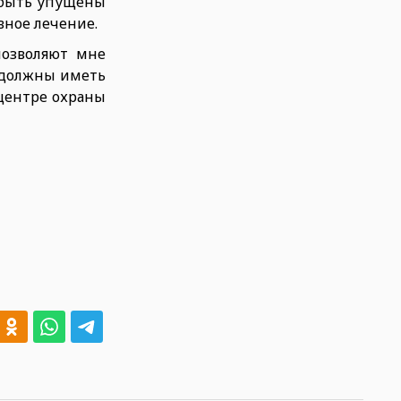
 быть упущены
вное лечение.
позволяют мне
 должны иметь
центре охраны