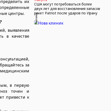
определить их
США могут потребоваться более
 определенные
двух лет для восстановления запасов
ные центры.
ракет Patriot после ударов по Ирану
Реклама
?
ей, выявления
ь в качестве
консультацией,
обращайтесь за
 медицинским
ным, в первую
гноз точен и
ет привести к