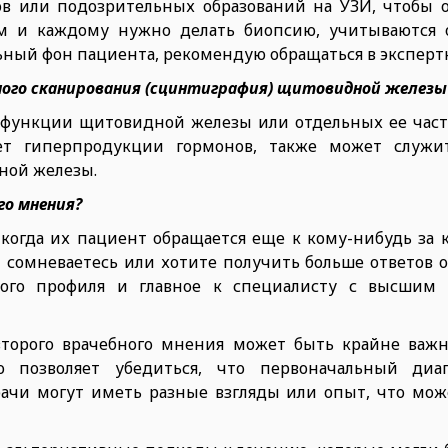
ов или подозрительных образований на УЗИ, чтобы 
ем и каждому нужно делать биопсию, учитываются
ный фон пациента, рекомендую обращаться в эксперт
пного сканирования (сцинтиграфия) щитовидной железы
рфункции щитовидной железы или отдельных ее част
ет гиперпродукции гормонов, также может служит
ной железы.
го мнения?
 когда их пациент обращается еще к кому-нибудь за 
и сомневаетесь или хотите получить больше ответов 
ого профиля и главное к специалисту с высшим
 второго врачебного мнения может быть крайне важ
то позволяет убедиться, что первоначальный диа
рачи могут иметь разные взгляды или опыт, что мож