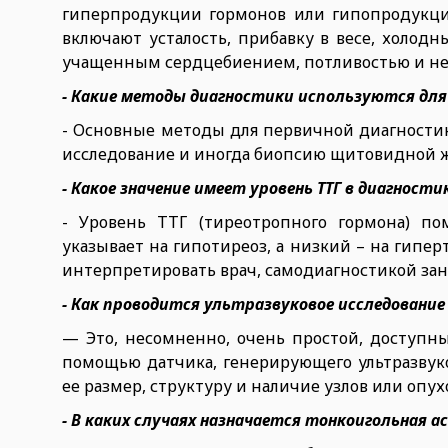
гиперпродукции гормонов или гипопродукц
включают усталость, прибавку в весе, холо
учащенным сердцебиением, потливостью и не
- Какие методы диагностики используются дл
- Основные методы для первичной диагностики
исследование и иногда биопсию щитовидной 
- Какое значение имеет уровень ТТГ в диагнос
- Уровень ТТГ (тиреотропного гормона) п
указывает на гипотиреоз, а низкий – на гипер
интерпретировать врач, самодиагностикой зан
- Как проводится ультразвуковое исследовани
— Это, несомненно, очень простой, доступны
помощью датчика, генерирующего ультразвук
ее размер, структуру и наличие узлов или опух
- В каких случаях назначается тонкоигольная