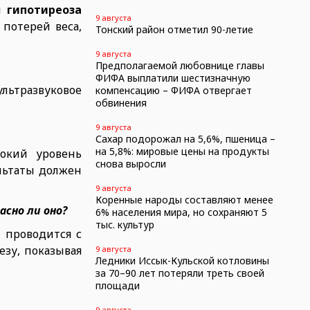
ы
гипотиреоза
9 августа
 потерей веса,
Тонский район отметил 90-летие
9 августа
Предполагаемой любовнице главы
ФИФА выплатили шестизначную
ультразвуковое
компенсацию – ФИФА отвергает
обвинения
9 августа
Сахар подорожал на 5,6%, пшеница –
на 5,8%: мировые цены на продукты
окий уровень
снова выросли
ультаты должен
9 августа
Коренные народы составляют менее
асно ли оно?
6% населения мира, но сохраняют 5
тыс. культур
 проводится с
зу, показывая
9 августа
Ледники Иссык-Кульской котловины
за 70–90 лет потеряли треть своей
площади
9 августа