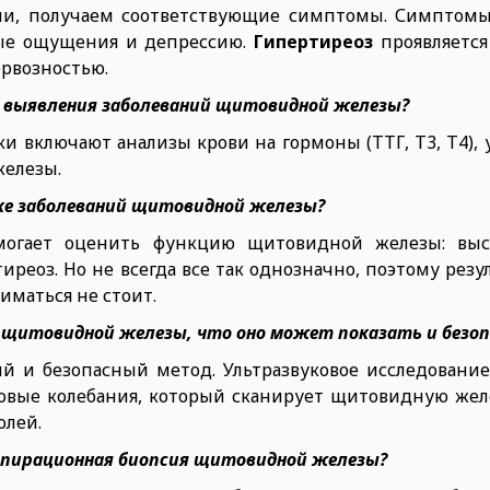
ии, получаем соответствующие симптомы. Симптом
дные ощущения и депрессию.
Гипертиреоз
проявляется
рвозностью.
я выявления заболеваний щитовидной железы?
 включают анализы крови на гормоны (ТТГ, Т3, Т4), 
железы.
тике заболеваний щитовидной железы?
омогает оценить функцию щитовидной железы: выс
тиреоз. Но не всегда все так однозначно, поэтому рез
иматься не стоит.
е щитовидной железы, что оно может показать и безоп
й и безопасный метод. Ультразвуковое исследование
овые колебания, который сканирует щитовидную желе
олей.
 аспирационная биопсия щитовидной железы?