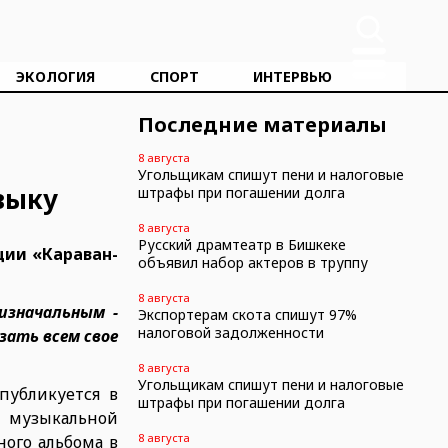
ЭКОЛОГИЯ
СПОРТ
ИНТЕРВЬЮ
Последние материалы
8 августа
Угольщикам спишут пени и налоговые
зыку
штрафы при погашении долга
8 августа
Русский драмтеатр в Бишкеке
ции «Караван-
объявил набор актеров в труппу
8 августа
изначальным -
Экспортерам скота спишут 97%
налоговой задолженности
зать всем свое
8 августа
Угольщикам спишут пени и налоговые
публикуется в
штрафы при погашении долга
в музыкальной
8 августа
ного альбома в