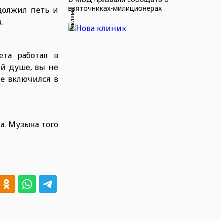
взяточниках-милиционерах
одолжил петь и
Реклама
.
ета работал в
ей душе, вы не
же включился в
а. Музыка того