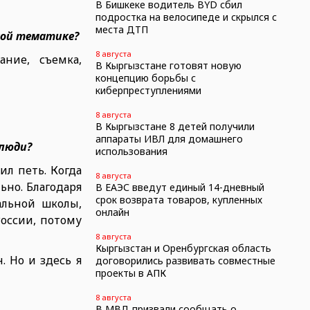
В Бишкеке водитель BYD сбил
подростка на велосипеде и скрылся с
места ДТП
ной тематике?
8 августа
ание, съемка,
В Кыргызстане готовят новую
концепцию борьбы с
киберпреступлениями
8 августа
В Кыргызстане 8 детей получили
аппараты ИВЛ для домашнего
 люди?
использования
ил петь. Когда
8 августа
ьно. Благодаря
В ЕАЭС введут единый 14-дневный
срок возврата товаров, купленных
альной школы,
онлайн
оссии, потому
8 августа
Кыргызстан и Оренбургская область
. Но и здесь я
договорились развивать совместные
проекты в АПК
8 августа
В МВД призвали сообщать о