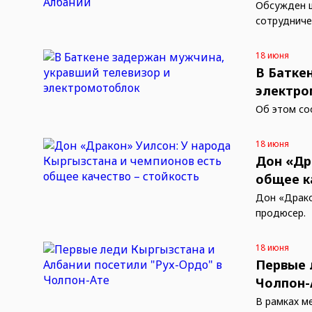
Обсужден ш
сотрудниче
18 июня
В Батке
электро
Об этом со
18 июня
Дон «Др
общее к
Дон «Драко
продюсер.
18 июня
Первые 
Чолпон-
В рамках м