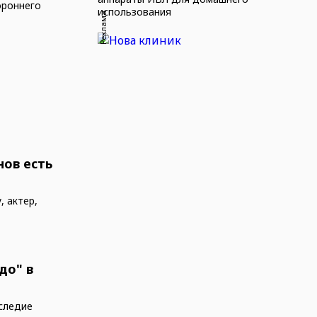
ороннего
использования
Реклама
нов есть
 актер,
до" в
следие