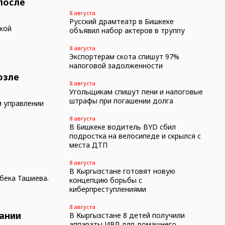
после
8 августа
Русский драмтеатр в Бишкеке
кой
объявил набор актеров в труппу
8 августа
Экспортерам скота спишут 97%
налоговой задолженности
озле
8 августа
Угольщикам спишут пени и налоговые
штрафы при погашении долга
м управлении
8 августа
В Бишкеке водитель BYD сбил
подростка на велосипеде и скрылся с
места ДТП
8 августа
В Кыргызстане готовят новую
бека Ташиева.
концепцию борьбы с
киберпреступлениями
8 августа
ании
В Кыргызстане 8 детей получили
аппараты ИВЛ для домашнего