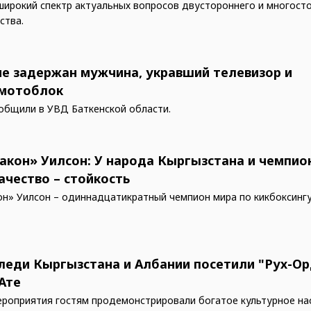
ирокий спектр актуальных вопросов двустороннего и многост
ства.
не задержан мужчина, укравший телевизор и
мотоблок
общили в УВД Баткенской области.
акон» Уилсон: У народа Кыргызстана и чемпио
ачество – стойкость
н» Уилсон – одиннадцатикратный чемпион мира по кикбоксингу,
леди Кыргызстана и Албании посетили "Рух-Ор
Ате
ероприятия гостям продемонстрировали богатое культурное на