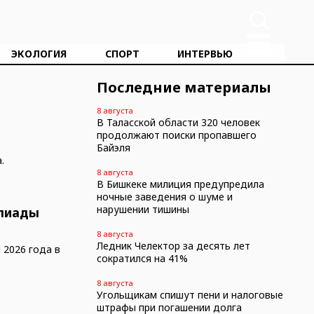
ЭКОЛОГИЯ
СПОРТ
ИНТЕРВЬЮ
Последние материалы
8 августа
В Таласской области 320 человек
продолжают поиски пропавшего
Байэля
а.
8 августа
В Бишкеке милиция предупредила
ночные заведения о шуме и
нарушении тишины
мпиады
8 августа
Ледник Челектор за десять лет
 2026 года в
сократился на 41%
8 августа
Угольщикам спишут пени и налоговые
штрафы при погашении долга