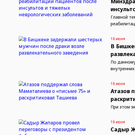
Минздра
инсульт
Главной те
реабилитац
18 июня
В Бишке
развлек
По данному
внутренних
18 июня
Атазов 
раскрит
При этом э
18 июня
Садыр Ж