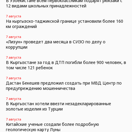
В Узбекистане всем первоклассникам подарят рюкзаки с
12 видами школьных принадлежностей
7 августа
На кыргызско-таджикской границе установили более 160
км ограждений
7 августа
«Лизун» проведет два месяца в СИЗО по делу о
коррупции
7 августа
В Кыргызстане за год в ДТП погибли более 900 человек, в
том числе 121 ребенок
7 августа
Дастан Бекешев предложил создать при МВД Центр по
предупреждению мошенничества
7 августа
В Кыргызстан хотели ввезти незадекларированные
золотые изделия из Турции
7 августа
Китайские ученые создали более подробную
геологическую карту Луны