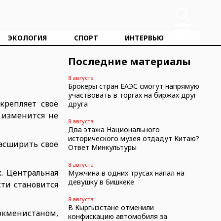
ЭКОЛОГИЯ
СПОРТ
ИНТЕРВЬЮ
Последние материалы
8 августа
Брокеры стран ЕАЭС смогут напрямую
участвовать в торгах на биржах друг
крепляет своё
друга
 изменится не
8 августа
Два этажа Национального
исторического музея отдадут Китаю?
асширить свое
Ответ Минкультуры
8 августа
. Центральная
Мужчина в одних трусах напал на
девушку в Бишкеке
ти становится
8 августа
В Кыргызстане отменили
ркменистаном,
конфискацию автомобиля за