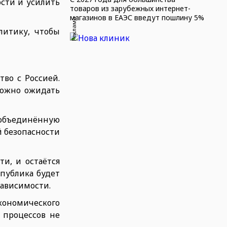
сти и усилить
товаров из зарубежных интернет-
магазинов в ЕАЭС введут пошлину 5%
Реклама
литику, чтобы
во с Россией.
можно ожидать
 объединённую
 безопасности
и, и остаётся
спублика будет
зависимости.
кономического
 процессов не