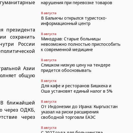
 гуманитарные
нарушения при перевозке товаров
8 августа
В Балыкчы открылся туристско-
информационный центр
ия президента
8 августа
ии сохранить
Минздрав: Старые больницы
нутри России
невозможно полностью приспособить
к современной медицине
политической
8 августа
Слишком низкую цену на тендере
тральной Азии
придется обосновывать
полняет общую
8 августа
Для кафе и ресторанов Бишкека и
Оша установят единый налог в 5%
8 августа
 В ближайшей
От Индонезии до Ирана: Кыргызстан
во через ОДКБ,
указал на риски расширения
тствие через
свободной торговли ЕАЭС
8 августа
С 2027 года для большинства