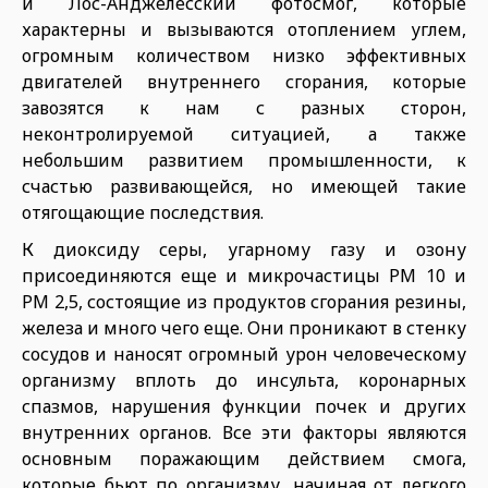
и Лос-Анджелесский фотосмог, которые
характерны и вызываются отоплением углем,
огромным количеством низко эффективных
двигателей внутреннего сгорания, которые
завозятся к нам с разных сторон,
неконтролируемой ситуацией, а также
небольшим развитием промышленности, к
счастью развивающейся, но имеющей такие
отягощающие последствия.
К диоксиду серы, угарному газу и озону
присоединяются еще и микрочастицы PМ 10 и
PМ 2,5, состоящие из продуктов сгорания резины,
железа и много чего еще. Они проникают в стенку
сосудов и наносят огромный урон человеческому
организму вплоть до инсульта, коронарных
спазмов, нарушения функции почек и других
внутренних органов. Все эти факторы являются
основным поражающим действием смога,
которые бьют по организму, начиная от легкого