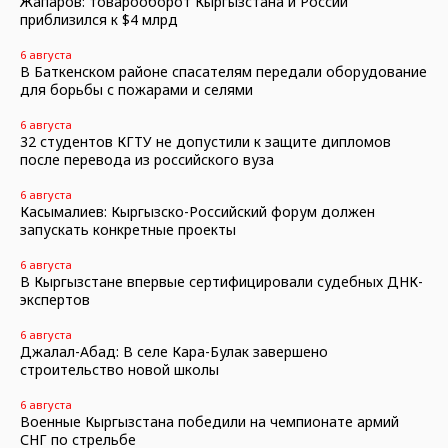
Жапаров: товарооборот Кыргызстана и России
приблизился к $4 млрд
6 августа
В Баткенском районе спасателям передали оборудование
для борьбы с пожарами и селями
6 августа
32 студентов КГТУ не допустили к защите дипломов
после перевода из российского вуза
6 августа
Касымалиев: Кыргызско-Российский форум должен
запускать конкретные проекты
6 августа
В Кыргызстане впервые сертифицировали судебных ДНК-
экспертов
6 августа
Джалал-Абад: В селе Кара-Булак завершено
строительство новой школы
6 августа
Военные Кыргызстана победили на чемпионате армий
СНГ по стрельбе