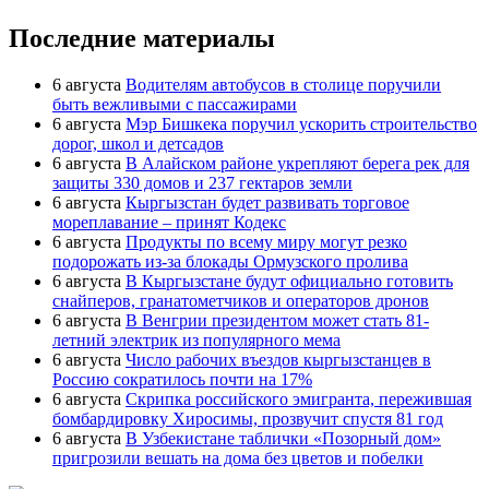
Последние материалы
6 августа
Водителям автобусов в столице поручили
быть вежливыми с пассажирами
6 августа
Мэр Бишкека поручил ускорить строительство
дорог, школ и детсадов
6 августа
В Алайском районе укрепляют берега рек для
защиты 330 домов и 237 гектаров земли
6 августа
Кыргызстан будет развивать торговое
мореплавание – принят Кодекс
6 августа
Продукты по всему миру могут резко
подорожать из-за блокады Ормузского пролива
6 августа
В Кыргызстане будут официально готовить
снайперов, гранатометчиков и операторов дронов
6 августа
В Венгрии президентом может стать 81-
летний электрик из популярного мема
6 августа
Число рабочих въездов кыргызстанцев в
Россию сократилось почти на 17%
6 августа
Скрипка российского эмигранта, пережившая
бомбардировку Хиросимы, прозвучит спустя 81 год
6 августа
В Узбекистане таблички «Позорный дом»
пригрозили вешать на дома без цветов и побелки