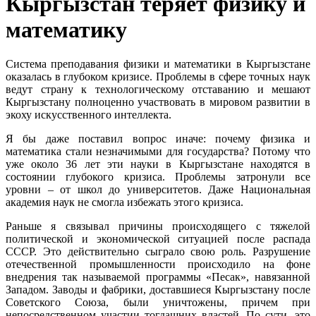
Кыргызстан теряет физику и
математику
Система преподавания физики и математики в Кыргызстане
оказалась в глубоком кризисе. Проблемы в сфере точных наук
ведут страну к технологическому отставанию и мешают
Кыргызстану полноценно участвовать в мировом развитии в
экоху искусственного интеллекта.
Я бы даже поставил вопрос иначе: почему физика и
математика стали незначимыми для государства? Потому что
уже около 36 лет эти науки в Кыргызстане находятся в
состоянии глубокого кризиса. Проблемы затронули все
уровни – от школ до университетов. Даже Национальная
академия наук не смогла избежать этого кризиса.
Раньше я связывал причины происходящего с тяжелой
политической и экономической ситуацией после распада
СССР. Это действительно сыграло свою роль. Разрушение
отечественной промышленности происходило на фоне
внедрения так называемой программы «Песак», навязанной
Западом. Заводы и фабрики, доставшиеся Кыргызстану после
Советского Союза, были уничтожены, причем при
непосредственном участии тогдашних властей. По сути, это