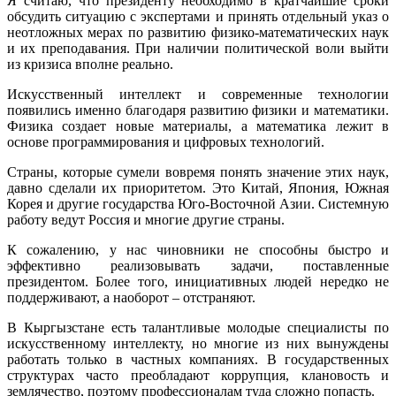
Я считаю, что президенту необходимо в кратчайшие сроки
обсудить ситуацию с экспертами и принять отдельный указ о
неотложных мерах по развитию физико-математических наук
и их преподавания. При наличии политической воли выйти
из кризиса вполне реально.
Искусственный интеллект и современные технологии
появились именно благодаря развитию физики и математики.
Физика создает новые материалы, а математика лежит в
основе программирования и цифровых технологий.
Страны, которые сумели вовремя понять значение этих наук,
давно сделали их приоритетом. Это Китай, Япония, Южная
Корея и другие государства Юго-Восточной Азии. Системную
работу ведут Россия и многие другие страны.
К сожалению, у нас чиновники не способны быстро и
эффективно реализовывать задачи, поставленные
президентом. Более того, инициативных людей нередко не
поддерживают, а наоборот – отстраняют.
В Кыргызстане есть талантливые молодые специалисты по
искусственному интеллекту, но многие из них вынуждены
работать только в частных компаниях. В государственных
структурах часто преобладают коррупция, клановость и
землячество, поэтому профессионалам туда сложно попасть.