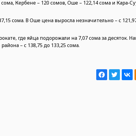
ома, Кербене – 120 сомов, Оше – 122,14 сома и Кара-Суу
7,15 сома. В Оше цена выросла незначительно – с 121,97
кате, где яйца подорожали на 7,07 сома за десяток. Н
айона – с 138,75 до 133,25 сома.