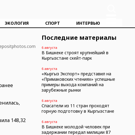
ЭКОЛОГИЯ
СПОРТ
ИНТЕРВЬЮ
Последние материалы
epositphotos.com
6 августа
В Бишкеке строят крупнейший в
Кыргызстане скейт-парк
6 августа
«Кыргыз Экспорт» представил на
«Примаковских чтениях» успешные
примеры выхода компаний на
 ранее
зарубежные рынки
6 августа
енилась,
Спасатели из 11 стран проходят
горную подготовку в Кыргызстане
вила 148,32
6 августа
В Бишкеке молодой человек при
задержании передал милиции 87