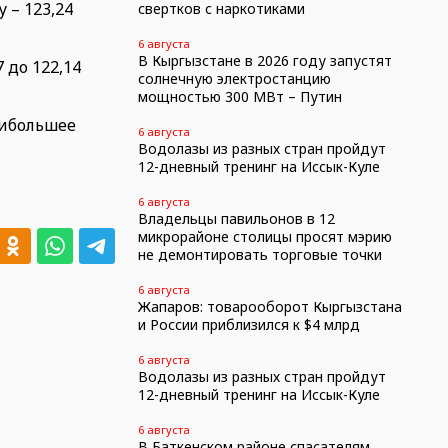
 – 123,24
свертков с наркотиками
6 августа
В Кыргызстане в 2026 году запустят
 до 122,14
солнечную электростанцию
мощностью 300 МВт – Путин
аибольшее
6 августа
Водолазы из разных стран пройдут
12-дневный тренинг на Иссык-Куле
6 августа
Владельцы павильонов в 12
микрорайоне столицы просят мэрию
не демонтировать торговые точки
6 августа
Жапаров: товарооборот Кыргызстана
и России приблизился к $4 млрд
6 августа
Водолазы из разных стран пройдут
12-дневный тренинг на Иссык-Куле
6 августа
В Баткенском районе спасателям