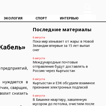
ЭКОЛОГИЯ
СПОРТ
ИНТЕРВЬЮ
Последние материалы
6 августа
Пока мир изнывает от жары: в Новой
 Кабель»
Зеландии впервые за 15 лет выпал
снег
6 августа
Международные почтовые
отправления будут доставлять в
 предприятий,
Россию через Кыргызстан
6 августа
я нуждается в
Кыргызстан и ЕЭК обсудили взаимное
тчик, сварщик,
признание электронных подписей
зволит снизить
6 августа
В Бишкеке квартиру, заваленную
мусором до потолка, очистили после