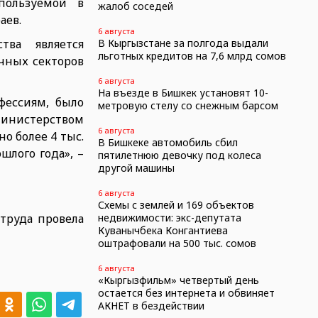
пользуемой в
жалоб соседей
аев.
6 августа
ва является
В Кыргызстане за полгода выдали
льготных кредитов на 7,6 млрд сомов
чных секторов
6 августа
На въезде в Бишкек установят 10-
фессиям, было
метровую стелу со снежным барсом
Министерством
6 августа
о более 4 тыс.
В Бишкеке автомобиль сбил
шлого года», –
пятилетнюю девочку под колеса
другой машины
6 августа
Схемы с землей и 169 объектов
труда провела
недвижимости: экс-депутата
Куванычбека Конгантиева
оштрафовали на 500 тыс. сомов
6 августа
«Кыргызфильм» четвертый день
остается без интернета и обвиняет
АКНЕТ в бездействии