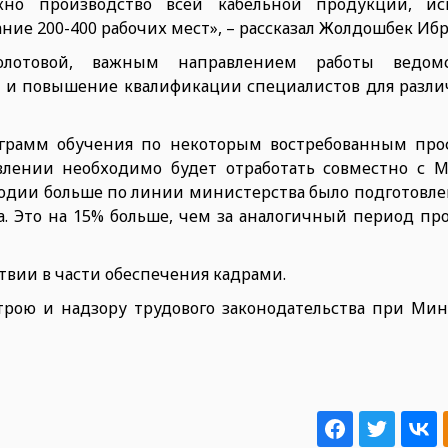
но производство всей кабельной продукции, ис
ние 200-400 рабочих мест», – рассказал Жолдошбек Ибр
отовой, важным направлением работы ведомст
а и повышение квалификации специалистов для разли
ограмм обучения по некоторым востребованным про
влении необходимо будет отработать совместно с 
годии больше по линии министерства было подготовлен
. Это на 15% больше, чем за аналогичный период про
твии в части обеспечения кадрами.
трою и надзору трудового законодательства при Мин