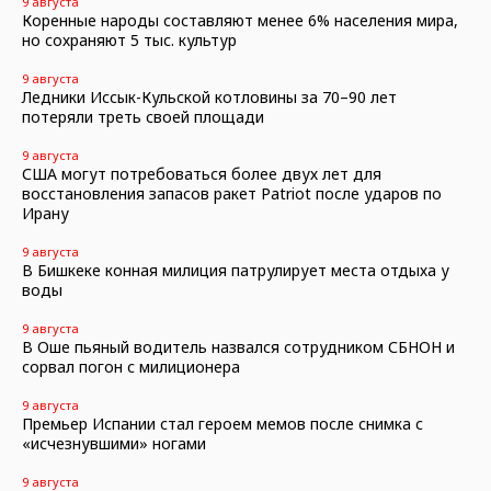
9 августа
Коренные народы составляют менее 6% населения мира,
но сохраняют 5 тыс. культур
9 августа
Ледники Иссык-Кульской котловины за 70–90 лет
потеряли треть своей площади
9 августа
США могут потребоваться более двух лет для
восстановления запасов ракет Patriot после ударов по
Ирану
9 августа
В Бишкеке конная милиция патрулирует места отдыха у
воды
9 августа
В Оше пьяный водитель назвался сотрудником СБНОН и
сорвал погон с милиционера
9 августа
Премьер Испании стал героем мемов после снимка с
«исчезнувшими» ногами
9 августа