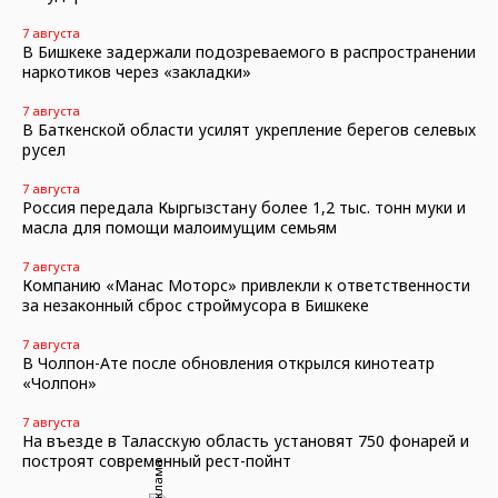
7 августа
В Бишкеке задержали подозреваемого в распространении
наркотиков через «закладки»
7 августа
В Баткенской области усилят укрепление берегов селевых
русел
7 августа
Россия передала Кыргызстану более 1,2 тыс. тонн муки и
масла для помощи малоимущим семьям
7 августа
Компанию «Манас Моторс» привлекли к ответственности
за незаконный сброс строймусора в Бишкеке
7 августа
В Чолпон-Ате после обновления открылся кинотеатр
«Чолпон»
7 августа
На въезде в Таласскую область установят 750 фонарей и
построят современный рест-пойнт
Реклама