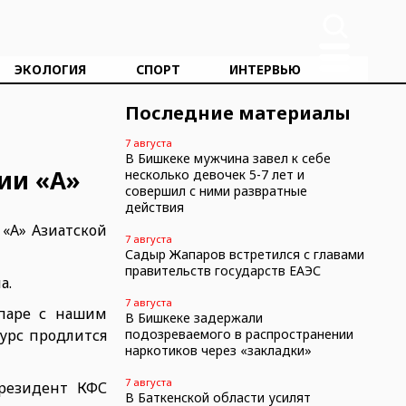
ЭКОЛОГИЯ
СПОРТ
ИНТЕРВЬЮ
Последние материалы
7 августа
В Бишкеке мужчина завел к себе
ии «А»
несколько девочек 5-7 лет и
совершил с ними развратные
действия
 «А» Азиатской
7 августа
Садыр Жапаров встретился с главами
правительств государств ЕАЭС
а.
7 августа
 паре с нашим
В Бишкеке задержали
урс продлится
подозреваемого в распространении
наркотиков через «закладки»
7 августа
президент КФС
В Баткенской области усилят