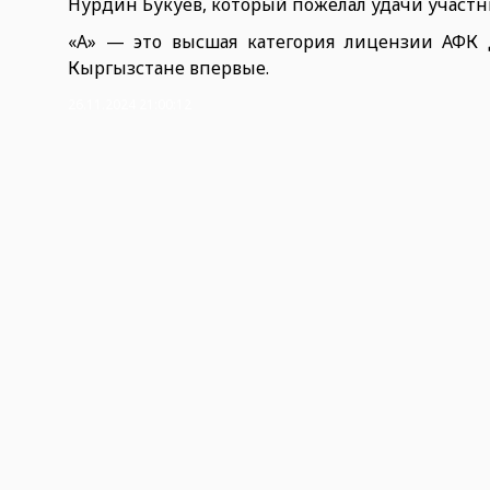
Нурдин Букуев, который пожелал удачи участн
«А» — это высшая категория лицензии АФК 
Кыргызстане впервые.
26.11.2024 21:00:12