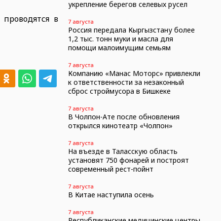
укрепление берегов селевых русел
 проводятся в
7 августа
Россия передала Кыргызстану более
1,2 тыс. тонн муки и масла для
помощи малоимущим семьям
7 августа
Компанию «Манас Моторс» привлекли
к ответственности за незаконный
сброс строймусора в Бишкеке
7 августа
В Чолпон-Ате после обновления
открылся кинотеатр «Чолпон»
7 августа
На въезде в Таласскую область
установят 750 фонарей и построят
современный рест-пойнт
7 августа
В Китае наступила осень
7 августа
Республиканские медицинские центры