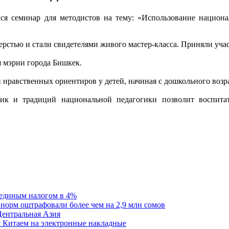
 семинар для методистов на тему: «Использование национал
рстью и стали свидетелями живого мастер-класса. Приняли учас
я мэрии города Бишкек.
нравственных ориентиров у детей, начиная с дошкольного возра
дик и традиций национальной педагогики позволит воспита
единым налогом в 4%
орм оштрафовали более чем на 2,9 млн сомов
Центральная Азия
 Китаем на электронные накладные