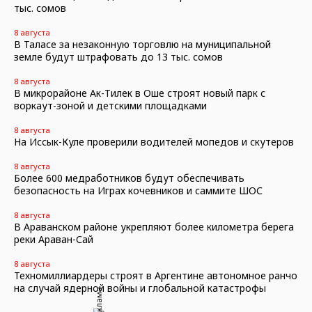
тыс. сомов
8 августа
В Таласе за незаконную торговлю на муниципальной
земле будут штрафовать до 13 тыс. сомов
8 августа
В микрорайоне Ак-Тилек в Оше строят новый парк с
воркаут-зоной и детскими площадками
8 августа
На Иссык-Куле проверили водителей мопедов и скутеров
8 августа
Более 600 медработников будут обеспечивать
безопасность на Играх кочевников и саммите ШОС
8 августа
В Араванском районе укрепляют более километра берега
реки Араван-Сай
8 августа
Техномиллиардеры строят в Аргентине автономное ранчо
на случай ядерной войны и глобальной катастрофы
Реклама