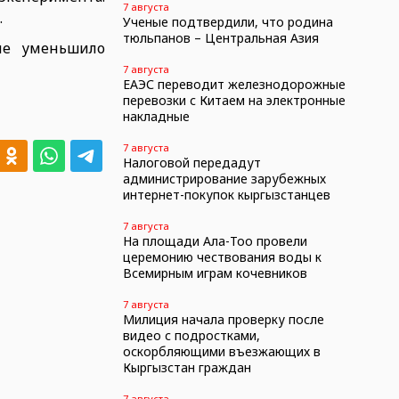
7 августа
.
Ученые подтвердили, что родина
тюльпанов – Центральная Азия
не уменьшило
7 августа
ЕАЭС переводит железнодорожные
перевозки с Китаем на электронные
накладные
7 августа
Налоговой передадут
администрирование зарубежных
интернет-покупок кыргызстанцев
7 августа
На площади Ала-Тоо провели
церемонию чествования воды к
Всемирным играм кочевников
7 августа
Милиция начала проверку после
видео с подростками,
оскорбляющими въезжающих в
Кыргызстан граждан
7 августа