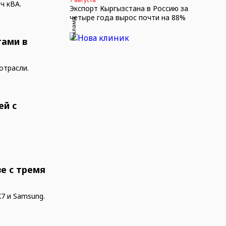
ч кВА.
Экспорт Кыргызстана в Россию за
четыре года вырос почти на 88%
Реклама
тами в
отрасли.
ей с
е с тремя
K7 и Samsung.