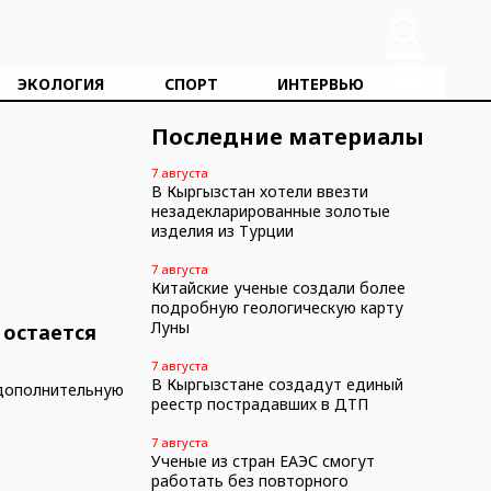
ЭКОЛОГИЯ
СПОРТ
ИНТЕРВЬЮ
Последние материалы
7 августа
В Кыргызстан хотели ввезти
незадекларированные золотые
т
изделия из Турции
7 августа
Китайские ученые создали более
подробную геологическую карту
Луны
 остается
7 августа
В Кыргызстане создадут единый
 дополнительную
реестр пострадавших в ДТП
7 августа
Ученые из стран ЕАЭС смогут
работать без повторного