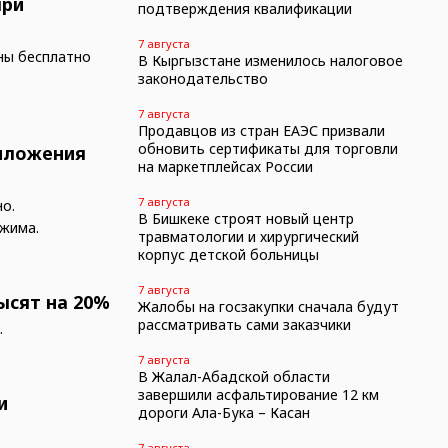
при
подтверждения квалификации
7 августа
ны бесплатно
В Кыргызстане изменилось налоговое
законодательство
7 августа
Продавцов из стран ЕАЭС призвали
обновить сертификаты для торговли
риложения
на маркетплейсах России
7 августа
о.
В Бишкеке строят новый центр
жима.
травматологии и хирургический
корпус детской больницы
7 августа
ысят на 20%
Жалобы на госзакупки сначала будут
рассматривать сами заказчики
.
7 августа
В Жалал-Абадской области
завершили асфальтирование 12 км
и
дороги Ала-Бука – Касан
7 августа