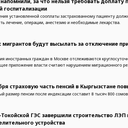
напомнили, за что нельзя требовать доплату 
й госпитализации
ения установленной сооплаты застрахованному пациенту долж
ть лечение, операции, анестезию и необходимые лекарства.
: мигрантов будут высылать за отключение п
»
я иностранных граждан в Москве отслеживаются круглосуточн
ее приложение власти считают нарушением миграционного ре
ября страховую часть пенсий в Кыргызстане пов
й размер пенсии после индексации составит 8 тысяч 800 сомов
-Токойской ГЭС завершили строительство ЛЭП 
елительного устройства