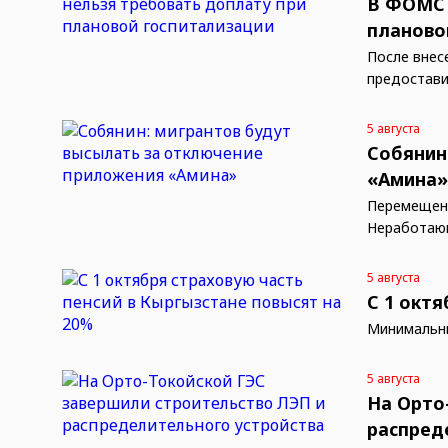
В ФОМС 
планово
После внес
предостави
5 августа
Собянин
«Амина
Перемещени
Неработающ
5 августа
С 1 окт
Минимальны
5 августа
На Орто
распред