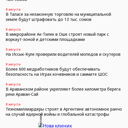
8 августа
В Таласе за незаконную торговлю на муниципальной
земле будут штрафовать до 13 тыс. сомов
8 августа
В микрорайоне Ак-Тилек в Оше строят новый парк с
воркаут-зоной и детскими площадками
8 августа
На Иссык-Куле проверили водителей мопедов и скутеров
8 августа
Более 600 медработников будут обеспечивать
безопасность на Играх кочевников и саммите ШОС
8 августа
В Араванском районе укрепляют более километра берега
реки Араван-Сай
8 августа
Техномиллиардеры строят в Аргентине автономное ранчо
на случай ядерной войны и глобальной катастрофы
Реклама