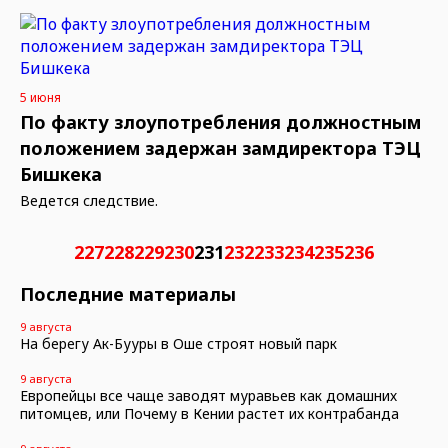
5 июня
По факту злоупотребления должностным
положением задержан замдиректора ТЭЦ
Бишкека
Ведется следствие.
227
228
229
230
231
232
233
234
235
236
Последние материалы
9 августа
На берегу Ак-Бууры в Оше строят новый парк
9 августа
Европейцы все чаще заводят муравьев как домашних
питомцев, или Почему в Кении растет их контрабанда