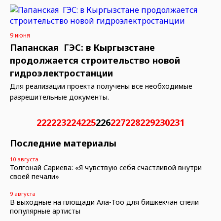
9 июня
Папанская ГЭС: в Кыргызстане
продолжается строительство новой
гидроэлектростанции
Для реализации проекта получены все необходимые
разрешительные документы.
222
223
224
225
226
227
228
229
230
231
Последние материалы
10 августа
Толгонай Сариева: «Я чувствую себя счастливой внутри
своей печали»
9 августа
В выходные на площади Ала-Тоо для бишкекчан спели
популярные артисты