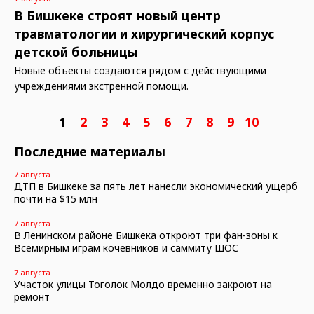
В Бишкеке строят новый центр
травматологии и хирургический корпус
детской больницы
Новые объекты создаются рядом с действующими
учреждениями экстренной помощи.
1
2
3
4
5
6
7
8
9
10
Последние материалы
7 августа
ДТП в Бишкеке за пять лет нанесли экономический ущерб
почти на $15 млн
7 августа
В Ленинском районе Бишкека откроют три фан-зоны к
Всемирным играм кочевников и саммиту ШОС
7 августа
Участок улицы Тоголок Молдо временно закроют на
ремонт