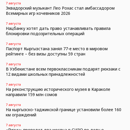
7 августа
Эквадорский музыкант Лео Рохас стал амбассадором
Всемирных игр кочевников 2026
7 августа
Нацбанку хотят дать право устанавливать правила
блокировки подозрительных операций
7 августа
Паспорт Кыргызстана занял 77-е место в мировом
рейтинге – без визы доступны 59 стран
7 августа
В Узбекистане всем первоклассникам подарят рюкзаки с
12 видами школьных принадлежностей
7 августа
На реконструкцию исторического музея в Караколе
направили 159 млн сомов
7 августа
На кыргызско-таджикской границе установили более 160
км ограждений
7 августа
«Лизун» проведет два месяца в СИЗО по делу о