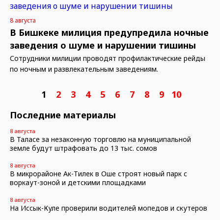
8 августа
В Бишкеке милиция предупредила ночные
заведения о шуме и нарушении тишины
Сотрудники милиции проводят профилактические рейды
по ночным и развлекательным заведениям.
1
2
3
4
5
6
7
8
9
10
Последние материалы
8 августа
В Таласе за незаконную торговлю на муниципальной
земле будут штрафовать до 13 тыс. сомов
8 августа
В микрорайоне Ак-Тилек в Оше строят новый парк с
воркаут-зоной и детскими площадками
8 августа
На Иссык-Куле проверили водителей мопедов и скутеров