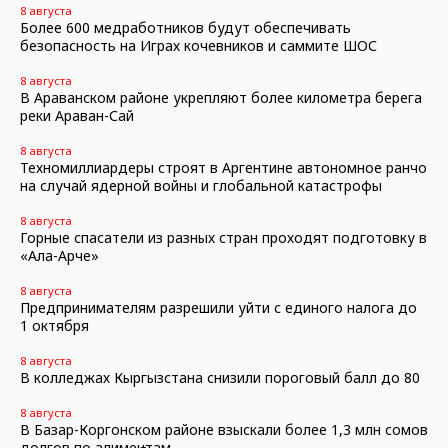
8 августа
Более 600 медработников будут обеспечивать
безопасность на Играх кочевников и саммите ШОС
8 августа
В Араванском районе укрепляют более километра берега
реки Араван-Сай
8 августа
Техномиллиардеры строят в Аргентине автономное ранчо
на случай ядерной войны и глобальной катастрофы
8 августа
Горные спасатели из разных стран проходят подготовку в
«Ала-Арче»
8 августа
Предпринимателям разрешили уйти с единого налога до
1 октября
8 августа
В колледжах Кыргызстана снизили пороговый балл до 80
8 августа
В Базар-Коргонском районе взыскали более 1,3 млн сомов
долгов по алиментам