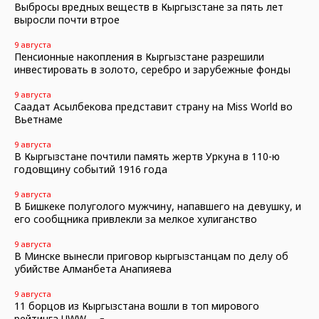
Выбросы вредных веществ в Кыргызстане за пять лет
выросли почти втрое
9 августа
Пенсионные накопления в Кыргызстане разрешили
инвестировать в золото, серебро и зарубежные фонды
9 августа
Саадат Асылбекова представит страну на Miss World во
Вьетнаме
9 августа
В Кыргызстане почтили память жертв Уркуна в 110-ю
годовщину событий 1916 года
9 августа
В Бишкеке полуголого мужчину, напавшего на девушку, и
его сообщника привлекли за мелкое хулиганство
9 августа
В Минске вынесли приговор кыргызстанцам по делу об
убийстве Алманбета Анапияева
9 августа
11 борцов из Кыргызстана вошли в топ мирового
рейтинга UWW