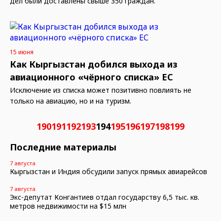
дел были доставлены свыше 350 граждан.
15 июня
Как Кыргызстан добился выхода из
авиационного «чёрного списка» ЕС
Исключение из списка может позитивно повлиять не
только на авиацию, но и на туризм.
190
191
192
193
194
195
196
197
198
199
Последние материалы
7 августа
Кыргызстан и Индия обсудили запуск прямых авиарейсов
7 августа
Экс-депутат Конгантиев отдал государству 6,5 тыс. кв.
метров недвижимости на $15 млн