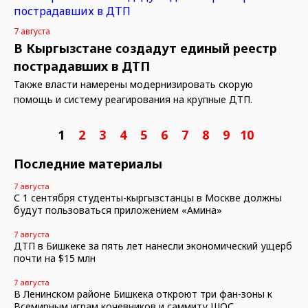
7 августа
В Кыргызстане создадут единый реестр
пострадавших в ДТП
Также власти намерены модернизировать скорую
помощь и систему реагирования на крупные ДТП.
1
2
3
4
5
6
7
8
9
10
Последние материалы
7 августа
С 1 сентября студенты-кыргызстанцы в Москве должны
будут пользоваться приложением «Амина»
7 августа
ДТП в Бишкеке за пять лет нанесли экономический ущерб
почти на $15 млн
7 августа
В Ленинском районе Бишкека откроют три фан-зоны к
Всемирным играм кочевников и саммиту ШОС