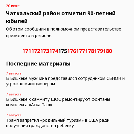
20 июня
Чаткальский район отметил 90-летний
юбилей
Об этом сообщили в полномочном представительстве
президента в регионе.
171
172
173
174
175
176
177
178
179
180
Последние материалы
7 августа
В Бишкеке мужчина представился сотрудником СБНОН и
угрожал милиционерам
7 августа
В Бишкеке к саммиту ШОС ремонтируют фонтаны
комплекса «Аска-Таш»
7 августа
Трамп запретил «родильный туризм» в США ради
получения гражданства ребенку