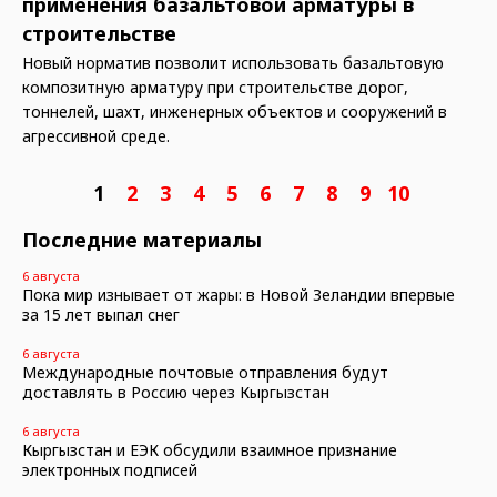
применения базальтовой арматуры в
строительстве
Новый норматив позволит использовать базальтовую
композитную арматуру при строительстве дорог,
тоннелей, шахт, инженерных объектов и сооружений в
агрессивной среде.
1
2
3
4
5
6
7
8
9
10
Последние материалы
6 августа
Пока мир изнывает от жары: в Новой Зеландии впервые
за 15 лет выпал снег
6 августа
Международные почтовые отправления будут
доставлять в Россию через Кыргызстан
6 августа
Кыргызстан и ЕЭК обсудили взаимное признание
электронных подписей