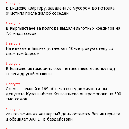
6 августа
В Бишкеке квартиру, заваленную мусором до потолка,
очистили после жалоб соседей
6 августа
В Кыргызстане за полгода выдали льготных кредитов на
7,6 млрд сомов
6 августа
На въезде в Бишкек установят 10-метровую стелу со
снежным барсом
6 августа
В Бишкеке автомобиль сбил пятилетнюю девочку под
колеса другой машины
6 августа
Схемы с землей и 169 объектов недвижимости: экс-
депутата Куванычбека Конгантиева оштрафовали на 500
тыс. сомов
6 августа
«Кыргызфильм» четвертый день остается без интернета
и обвиняет АКНЕТ в бездействии